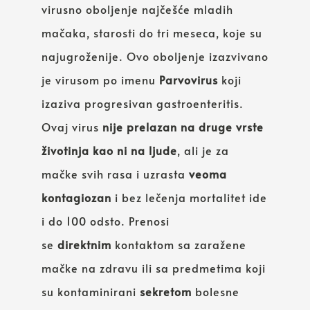
virusno oboljenje najčešće mladih
mačaka, starosti do tri meseca, koje su
najugroženije. Ovo oboljenje izazvivano
je virusom po imenu
Parvovirus
koji
izaziva progresivan gastroenteritis.
Ovaj virus
nije prelazan na druge vrste
životinja kao ni na ljude
, ali je za
mačke svih rasa i uzrasta
veoma
kontagiozan
i bez lečenja mortalitet ide
i do 100 odsto. Prenosi
se
direktnim
kontaktom sa zaražene
mačke na zdravu ili sa predmetima koji
su kontaminirani
sekretom
bolesne