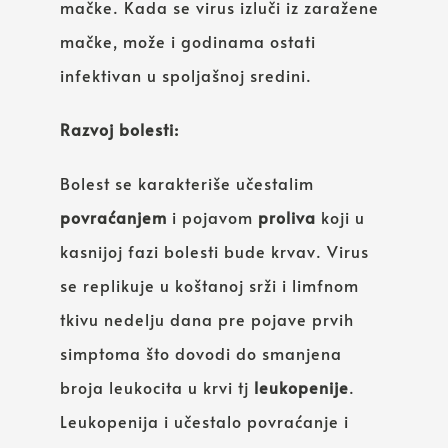
mačke. Kada se virus izluči iz zaražene
mačke, može i godinama ostati
infektivan u spoljašnoj sredini.
Razvoj bolesti:
Bolest se karakteriše učestalim
povraćanjem
i pojavom
proliva
koji u
kasnijoj fazi bolesti bude krvav. Virus
se replikuje u koštanoj srži i limfnom
tkivu nedelju dana pre pojave prvih
simptoma što dovodi do smanjena
broja leukocita u krvi tj
leukopenije
.
Leukopenija i učestalo povraćanje i