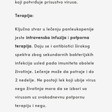
koji potvrđuje prisustvo virusa.
Terapija:
Ključna stvar u lečenju panleukopenije
jeste
intravenska infuzija
i
potporna
terapija
. Daju se i antibiotici širokog
spektra zbog sekundarnih bakterijskih
infekcija usled pada imuniteta obolele
životinje. Lečenje može da potraje i do
2 nedelje. Ne postoji lek koji ubije virus
nego životinja mora da se izbori sa
virusom uz svakodnevnu potpornu
terapiju i negu.