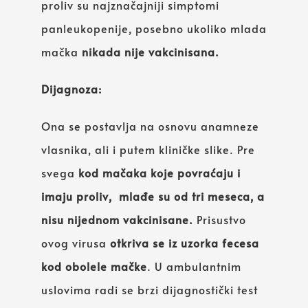
proliv su najznačajniji simptomi
panleukopenije, posebno ukoliko mlada
mačka
nikada nije vakcinisana.
Dijagnoza:
Ona se postavlja na osnovu anamneze
vlasnika, ali i putem kliničke slike. Pre
svega
kod mačaka koje povraćaju i
imaju proliv, mlađe su od tri meseca, a
nisu nijednom vakcinisane.
Prisustvo
ovog virusa
otkriva se iz uzorka fecesa
kod obolele mačke
. U ambulantnim
uslovima radi se brzi dijagnostički test