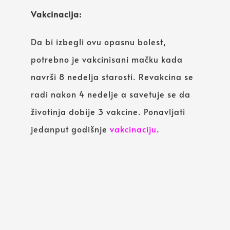
Vakcinacija:
Da bi izbegli ovu opasnu bolest,
potrebno je vakcinisani mačku kada
navrši 8 nedelja starosti. Revakcina se
radi nakon 4 nedelje a savetuje se da
životinja dobije 3 vakcine. Ponavljati
jedanput godišnje
vakcinaciju
.