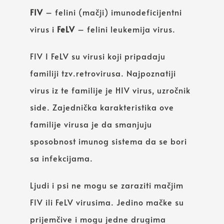
FIV
– felini (mačji) imunodeficijentni
virus i
FeLV
– felini leukemija virus.
FIV I FeLV su virusi koji pripadaju
familiji tzv.retrovirusa. Najpoznatiji
virus iz te familije je HIV virus, uzročnik
side. Zajednička karakteristika ove
familije virusa je da smanjuju
sposobnost imunog sistema da se bori
sa infekcijama.
Ljudi i psi ne mogu se zaraziti mačjim
FIV ili FeLV virusima. Jedino mačke su
prijemčive i mogu jedne drugima