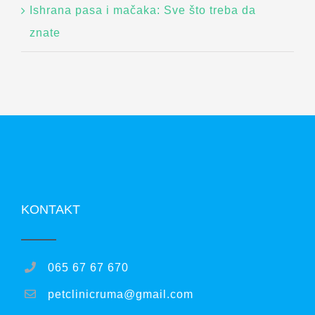
Ishrana pasa i mačaka: Sve što treba da
znate
KONTAKT
065 67 67 670
petclinicruma@gmail.com